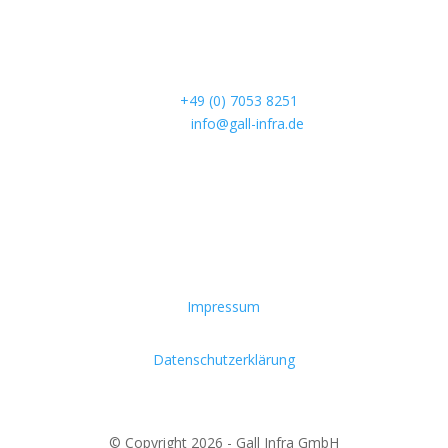
75385 Bad Teinach – Rötenbach
Kontakt
Tel.:
+49 (0) 7053 8251
E-Mail:
info@gall-infra.de
Impressum
Datenschutzerklärung
© Copyright 2026 - Gall Infra GmbH